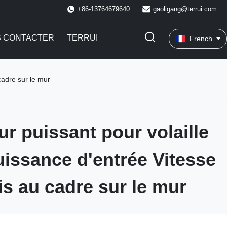
+86-13764679640
gaoligang@terrui.com
 CONTACTER
TERRUI
French
cadre sur le mur
ur puissant pour volaille
issance d'entrée Vitesse
Vis au cadre sur le mur