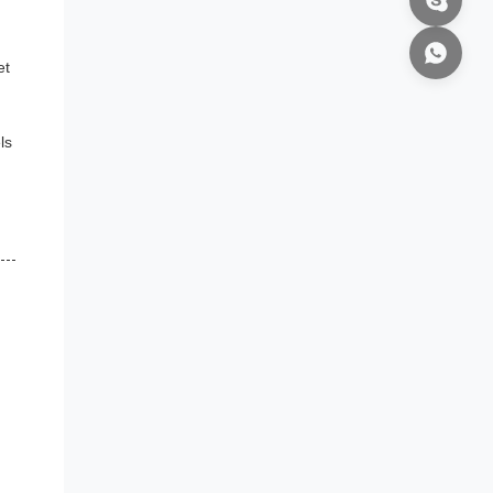
et
ls