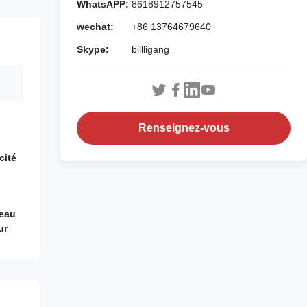
WhatsAPP:
8618912757545
wechat:
+86 13764679640
Skype:
billligang
Renseignez-vous
cité
ceau
ur