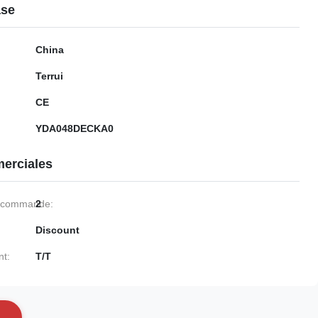
ase
China
Terrui
CE
YDA048DECKA0
erciales
e commande:
2
Discount
nt:
T/T