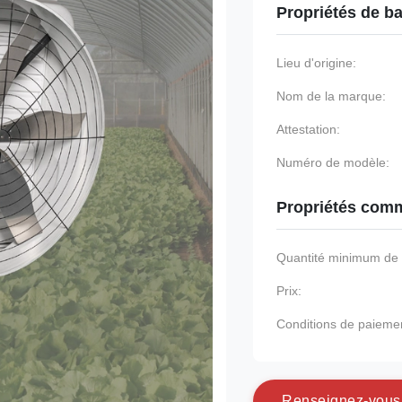
Propriétés de b
Lieu d'origine:
Nom de la marque:
Attestation:
Numéro de modèle:
Propriétés comm
Quantité minimum d
Prix:
Conditions de paieme
R
e
n
s
e
i
g
n
e
z
-
v
o
u
s