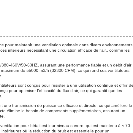
cace pour maintenir une ventilation optimale dans divers environnements
ces intérieurs nécessitant une circulation efficace de l'air., comme les
/380-460V/50-60HZ, assurant une performance fiable et un débit d'air
air maximum de 55000 m3/h (32300 CFM), ce qui rend ces ventilateurs
e.
lateurs sont conçus pour résister à une utilisation continue et offrir d
 pour optimiser l'efficacité du flux d'air, ce qui garantit que les
n.
t une transmission de puissance efficace et directe, ce qui améliore le
irecte élimine le besoin de composants supplémentaires, assurant un
te.
entilation pour bétail est leur niveau sonore, qui est maintenu à ≤ 70
 intérieures où la réduction du bruit est essentielle pour un