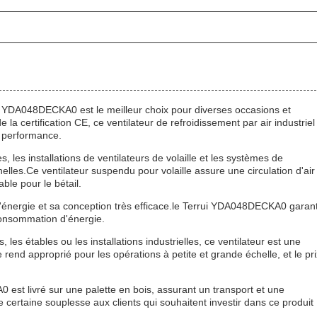
rui YDA048DECKA0 est le meilleur choix pour diverses occasions et
e la certification CE, ce ventilateur de refroidissement par air industriel
e performance.
 les installations de ventilateurs de volaille et les systèmes de
nelles.Ce ventilateur suspendu pour volaille assure une circulation d'air
ble pour le bétail.
d'énergie et sa conception très efficace.le Terrui YDA048DECKA0 garant
onsommation d'énergie.
 les étables ou les installations industrielles, ce ventilateur est une
rend approprié pour les opérations à petite et grande échelle, et le pri
0 est livré sur une palette en bois, assurant un transport et une
 certaine souplesse aux clients qui souhaitent investir dans ce produit