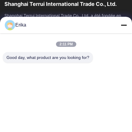
Shanghai Terrui International Trade Co., Ltd.
Shanghai Terrui International Trade Co., Ltd. a été fondée en
2002, spécialisée dans le développement, la fabrication et la
Erika
vente d'équipements...
Liens Rapides
2:11 PM
Accueil
Produits
À Propos De Nous
Contrôle De Qualité
Good day, what product are you looking for?
Nouvelles
Nous Contacter
Demander Un Devis
Contactez-Nous
86-21-64953600
86-21-64953307
gaoligang@terrui.com