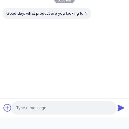
5:12 PM
Good day, what product are you looking for?
Soumettez maintenant
Shanghai Terrui International Trade Co., Ltd.
Shanghai Terrui International Trade Co., Ltd. a été fondée en
2002, spécialisée dans le développement, la fabrication et la
vente d'équipements...
Liens Rapides