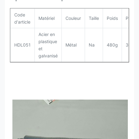
Code
Matériel
Couleur
Taille
Poids
Paque
d'article
Acier en
plastique
HDL051
Métal
Na
480g
30pcs
et
galvanisé