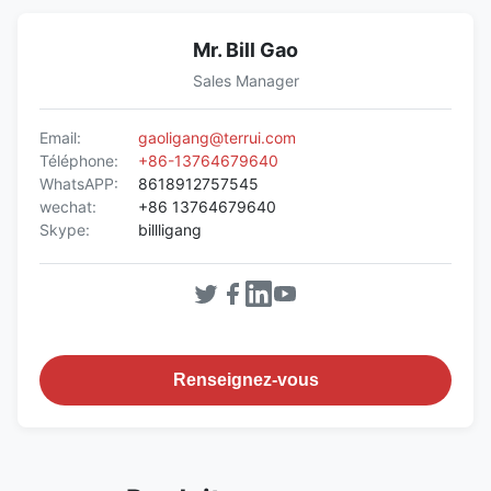
Mr. Bill Gao
Sales Manager
Email:
gaoligang@terrui.com
Téléphone:
+86-13764679640
WhatsAPP:
8618912757545
wechat:
+86 13764679640
Skype:
billligang
Renseignez-vous