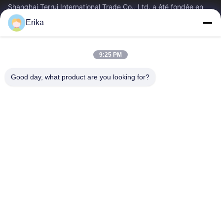
Shanghai Terrui International Trade Co., Ltd. a été fondée en
2002, spécialisée dans le développement, la fabrication et la
Erika
vente d'équipements...
Liens Rapides
9:25 PM
Accueil
Produits
À Propos De Nous
Contrôle De Qualité
Good day, what product are you looking for?
Nouvelles
Nous Contacter
Demander Un Devis
Contactez-Nous
86-21-64953600
86-21-64953307
gaoligang@terrui.com