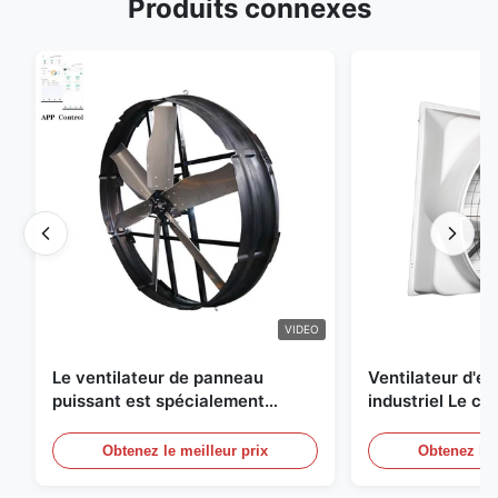
Produits connexes
VIDEO
Le ventilateur de panneau
Ventilateur d'
puissant est spécialement
industriel Le ch
conçu pour ventiler avec un
une circulation e
diamètre de lame de 1830 mm et
et de refroidis
Obtenez le meilleur prix
Obtenez le 
un volume d'air de 120000 m3/h