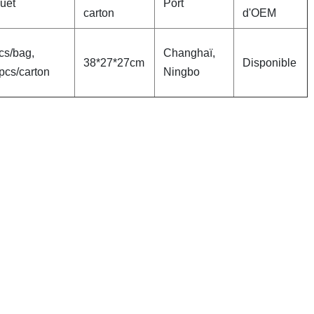
uet
Port
carton
d'OEM
cs/bag,
Changhaï,
38*27*27cm
Disponible
pcs/carton
Ningbo