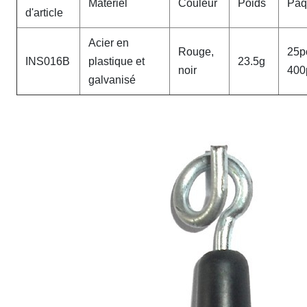
Matériel
Couleur
Poids
Paq
d'article
Acier en
Rouge,
25p
INS016B
plastique et
23.5g
noir
400
galvanisé