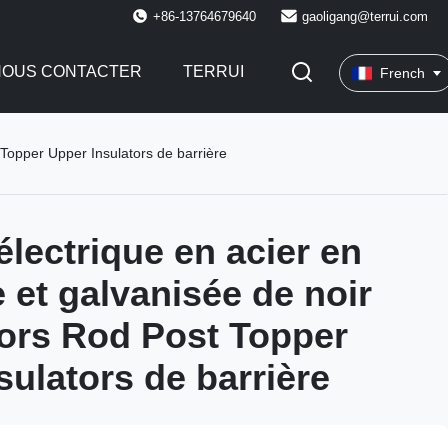
+86-13764679640
gaoligang@terrui.com
NOUS CONTACTER
TERRUI
French
 Topper Upper Insulators de barrière
électrique en acier en
e et galvanisée de noir
tors Rod Post Topper
sulators de barrière