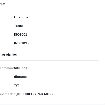
ase
Changhaï
Terrui
ISO9001
INS016*B
erciales
e commande:
5000pcs
discuss
nt:
T/T
onnement:
1,000,000PCS PAR MOIS