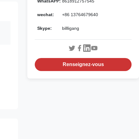
WhatsAPP:
8618912757545
wechat:
+86 13764679640
Skype:
billligang
Renseignez-vous