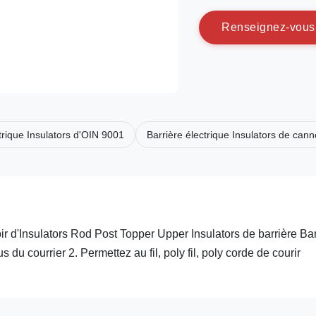
R
e
n
s
e
i
g
n
e
z
-
v
o
u
s
trique Insulators d'OIN 9001
Barrière électrique Insulators de can
ir d'Insulators Rod Post Topper Upper Insulators de barrière Bar
s du courrier 2. Permettez au fil, poly fil, poly corde de courir