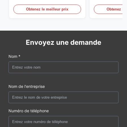
conçu pour ventiler avec un
une circulation e
diamètre de lame de 1830 mm et
et de refroidis
Obtenez le meilleur prix
Obtenez le 
un volume d'air de 120000 m3/h
Envoyez une demande
Nom *
Nom de l'entreprise
Numéro de téléphone