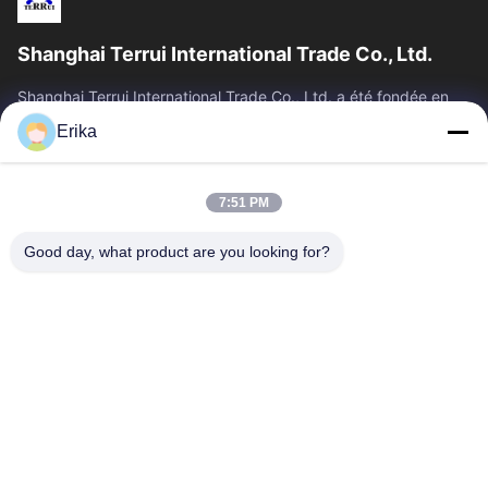
Shanghai Terrui International Trade Co., Ltd.
Shanghai Terrui International Trade Co., Ltd. a été fondée en
2002, spécialisée dans le développement, la fabrication et la
Erika
vente d'équipements...
Liens Rapides
7:51 PM
Accueil
Produits
À Propos De Nous
Contrôle De Qualité
Good day, what product are you looking for?
Nouvelles
Nous Contacter
Demander Un Devis
Contactez-Nous
86-21-64953600
86-21-64953307
gaoligang@terrui.com