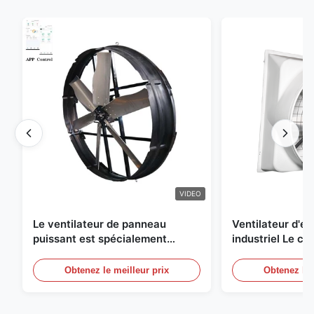
VIDEO
Le ventilateur de panneau
Ventilateur d'
puissant est spécialement
industriel Le ch
conçu pour ventiler avec un
une circulation e
diamètre de lame de 1830 mm et
et de refroidis
Obtenez le meilleur prix
Obtenez le 
un volume d'air de 120000 m3/h