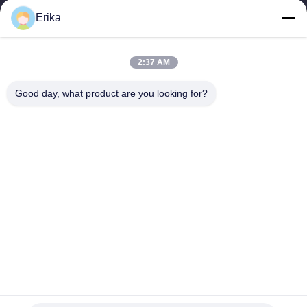
2002, spécialisée dans le développement, la fabrication et la
Erika
vente d'équipements...
Liens Rapides
2:37 AM
Accueil
Produits
À Propos De Nous
Contrôle De Qualité
Good day, what product are you looking for?
Nouvelles
Nous Contacter
Demander Un Devis
Contactez-Nous
86-21-64953600
86-21-64953307
gaoligang@terrui.com
Droit d'auteur © 2020-2026 Shanghai Terrui International Trade Co., Ltd.. .