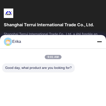
Shanghai Terrui International Trade Co., Ltd.
Shanghai Terrui International Trade Co., Ltd. a été fondée en
2002, spécialisée dans le développement, la fabrication et la
Erika
vente d'équipements...
Liens Rapides
9:01 AM
Accueil
Produits
À Propos De Nous
Contrôle De Qualité
Good day, what product are you looking for?
Nouvelles
Nous Contacter
Demander Un Devis
Contactez-Nous
86-21-64953600
86-21-64953307