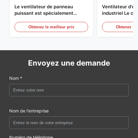
Le ventilateur de panneau
Ventilateur d'
puissant est spécialement
industriel Le ch
conçu pour ventiler avec un
une circulation e
diamètre de lame de 1830 mm et
et de refroidis
Obtenez le meilleur prix
Obtenez le 
un volume d'air de 120000 m3/h
Envoyez une demande
Nom *
Nom de l'entreprise
Numéro de téléphone