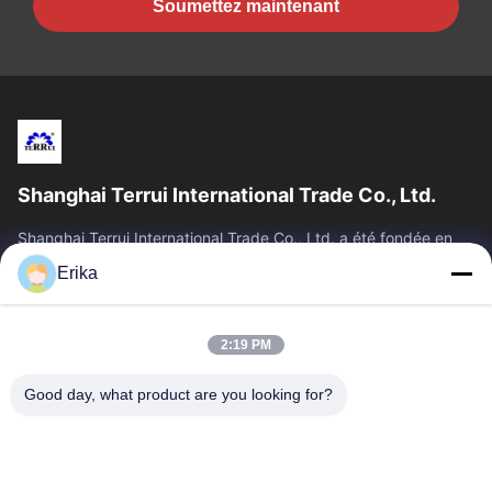
Soumettez maintenant
Shanghai Terrui International Trade Co., Ltd.
Shanghai Terrui International Trade Co., Ltd. a été fondée en
2002, spécialisée dans le développement, la fabrication et la
Erika
vente d'équipements...
Liens Rapides
2:19 PM
Accueil
Produits
À Propos De Nous
Contrôle De Qualité
Good day, what product are you looking for?
Nouvelles
Nous Contacter
Demander Un Devis
Contactez-Nous