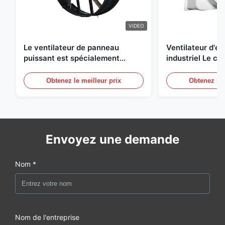
VIDEO
Le ventilateur de panneau
Ventilateur d'
puissant est spécialement
industriel Le ch
conçu pour ventiler avec un
une circulation e
diamètre de lame de 1830 mm et
et de refroidis
Obtenez le meilleur prix
Obtenez le 
un volume d'air de 120000 m3/h
Envoyez une demande
Nom *
Nom de l'entreprise