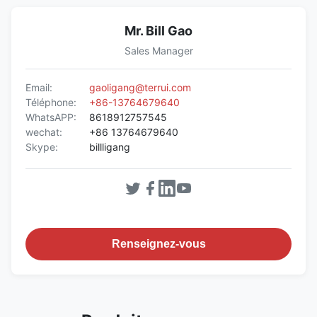
Mr. Bill Gao
Sales Manager
Email:
gaoligang@terrui.com
Téléphone:
+86-13764679640
WhatsAPP:
8618912757545
wechat:
+86 13764679640
Skype:
billligang
Renseignez-vous