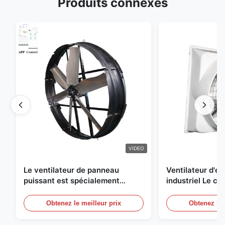
Produits connexes
VIDEO
Le ventilateur de panneau
Ventilateur d'
puissant est spécialement
industriel Le ch
conçu pour ventiler avec un
une circulation e
diamètre de lame de 1830 mm et
et de refroidis
Obtenez le meilleur prix
Obtenez le 
un volume d'air de 120000 m3/h