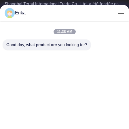
Shanghai Terrui International Trade Co., Ltd. a été fondée en
2002, spécialisée dans le développement, la fabrication et la
Erika
vente d'équipements...
Liens Rapides
11:38 AM
Accueil
Produits
À Propos De Nous
Contrôle De Qualité
Good day, what product are you looking for?
Nouvelles
Nous Contacter
Demander Un Devis
Contactez-Nous
86-21-64953600
86-21-64953307
gaoligang@terrui.com