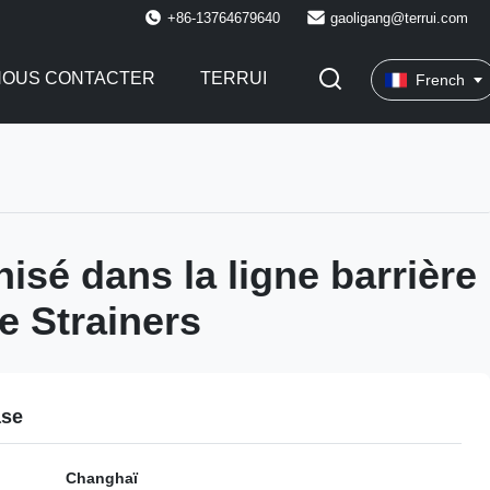
+86-13764679640
gaoligang@terrui.com
NOUS CONTACTER
TERRUI
French
nisé dans la ligne barrière
e Strainers
ase
Changhaï