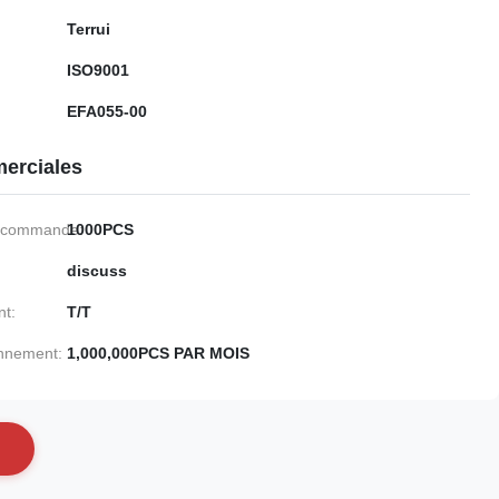
Terrui
ISO9001
EFA055-00
erciales
e commande:
1000PCS
discuss
nt:
T/T
onnement:
1,000,000PCS PAR MOIS