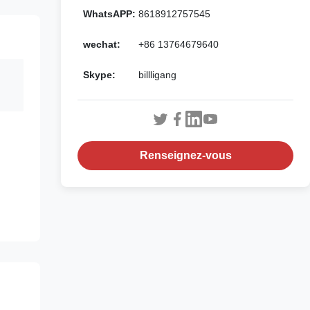
WhatsAPP:
8618912757545
wechat:
+86 13764679640
Skype:
billligang
Renseignez-vous