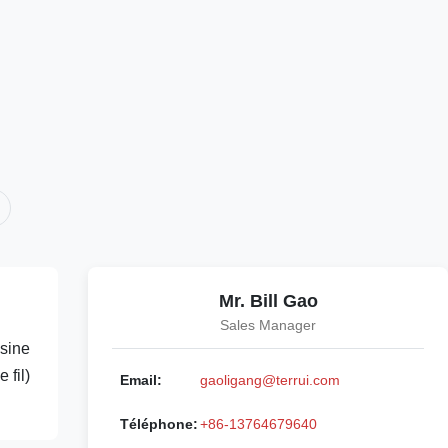
Mr. Bill Gao
Sales Manager
usine
 fil)
Email:
gaoligang@terrui.com
Téléphone:
+86-13764679640