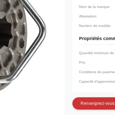
Nom de la marque:
Attestation:
Numéro de modèle:
Propriétés comm
Quantité minimum d
Prix:
Conditions de paieme
Capacité d'approvisi
R
e
n
s
e
i
g
n
e
z
-
v
o
u
s