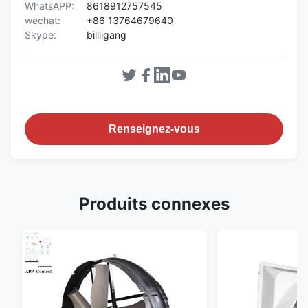
WhatsAPP:
8618912757545
wechat:
+86 13764679640
Skype:
billligang
Renseignez-vous
Produits connexes