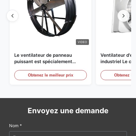
VIDEO
Le ventilateur de panneau
Ventilateur d'
puissant est spécialement
industriel Le ch
conçu pour ventiler avec un
une circulation e
diamètre de lame de 1830 mm et
et de refroidis
Obtenez le meilleur prix
Obtenez le 
un volume d'air de 120000 m3/h
Envoyez une demande
Nom *