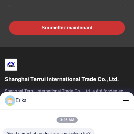
Soumettez maintenant
Shanghai Terrui International Trade Co., Ltd.
Shanghai Terrui International Trade Co., Ltd. a été fondée en
2002, spécialisée dans le développement, la fabrication et la
Erika
vente d'équipements...
Liens Rapides
3:26 AM
Accueil
Produits
À Propos De Nous
Contrôle De Qualité
Good day, what product are you looking for?