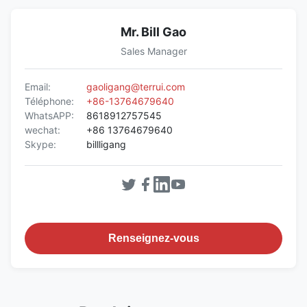
Mr. Bill Gao
Sales Manager
Email:
gaoligang@terrui.com
Téléphone:
+86-13764679640
WhatsAPP:
8618912757545
wechat:
+86 13764679640
Skype:
billligang
Renseignez-vous