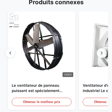
Produits connexes
VIDEO
Le ventilateur de panneau
Ventilateur d'
puissant est spécialement
industriel Le ch
conçu pour ventiler avec un
une circulation e
diamètre de lame de 1830 mm et
et de refroidis
Obtenez le meilleur prix
Obtenez le 
un volume d'air de 120000 m3/h