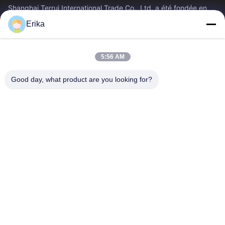
Shanghai Terrui International Trade Co., Ltd. a été fondée en
2002, spécialisée dans le développement, la fabrication et la
Erika
vente d'équipements...
Liens Rapides
5:56 AM
Accueil
Produits
À Propos De Nous
Contrôle De Qualité
Good day, what product are you looking for?
Nouvelles
Nous Contacter
Demander Un Devis
Contactez-Nous
86-21-64953600
86-21-64953307
gaoligang@terrui.com