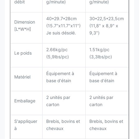
débit
g/minute)
g/minute)
40*29.7*28cm
30*22,5*23,5cm
Dimension
(15.7"x11.7"x11")
(11,8" x 8,9" x
[L*W*H]
Je suis désolé.
9,3")
2.66kg/pc
1.51kg/pc
Le poids
(5,9lbs/pc)
(3,3lbs/pc)
Équipement à
Équipement à
Matériel
base d'étain
base d'étain
2 unités par
2 unités par
Emballage
carton
carton
S'appliquer
Brebis, bovins et
Brebis, bovins et
à
chevaux
chevaux