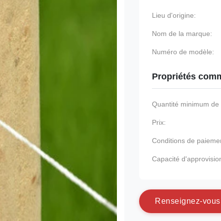
Lieu d'origine:
Nom de la marque:
Numéro de modèle:
Propriétés comm
Quantité minimum d
Prix:
Conditions de paieme
Capacité d'approvisi
R
e
n
s
e
i
g
n
e
z
-
v
o
u
s