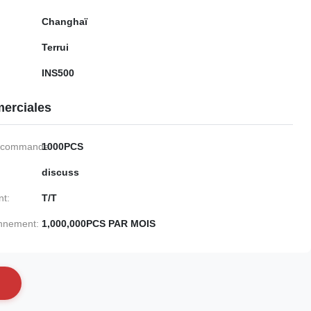
Changhaï
Terrui
INS500
erciales
e commande:
1000PCS
discuss
nt:
T/T
onnement:
1,000,000PCS PAR MOIS