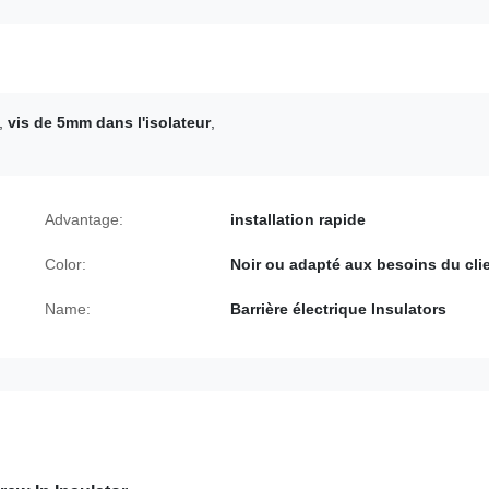
,
vis de 5mm dans l'isolateur
,
Advantage:
installation rapide
Color:
Noir ou adapté aux besoins du cli
Name:
Barrière électrique Insulators