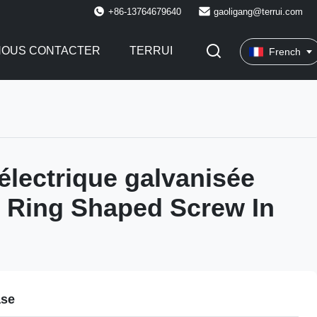
+86-13764679640
gaoligang@terrui.com
NOUS CONTACTER
TERRUI
French
 électrique galvanisée
r Ring Shaped Screw In
ase