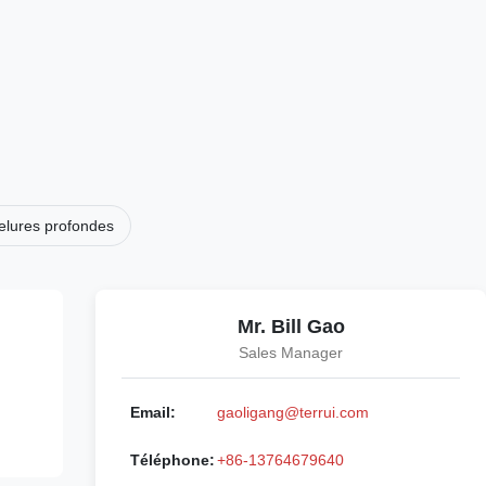
nelures profondes
Mr. Bill Gao
Sales Manager
Email:
gaoligang@terrui.com
Téléphone:
+86-13764679640