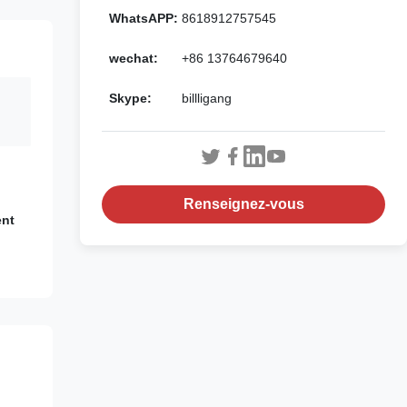
WhatsAPP:
8618912757545
wechat:
+86 13764679640
Skype:
billligang
Renseignez-vous
ent