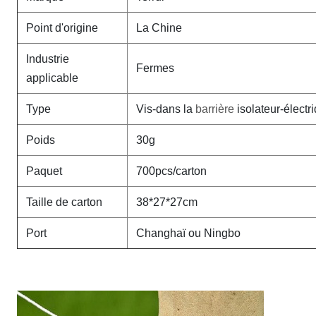
Point d'origine
La Chine
Industrie
Fermes
applicable
Type
Vis-dans la
barrière
isolateur-électr
Poids
30g
Paquet
700pcs/carton
Taille de carton
38*27*27cm
Port
Changhaï ou Ningbo