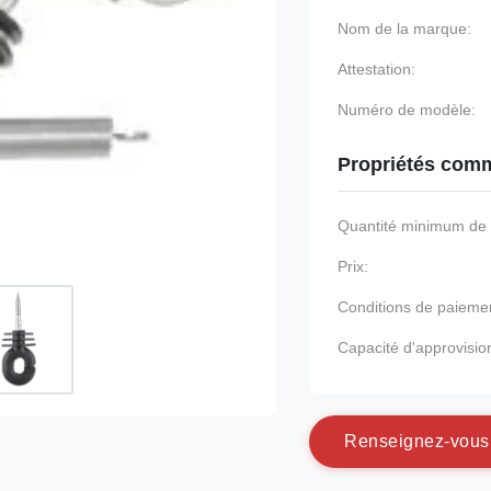
Nom de la marque:
Attestation:
Numéro de modèle:
Propriétés comm
Quantité minimum d
Prix:
Conditions de paieme
Capacité d'approvisi
R
e
n
s
e
i
g
n
e
z
-
v
o
u
s