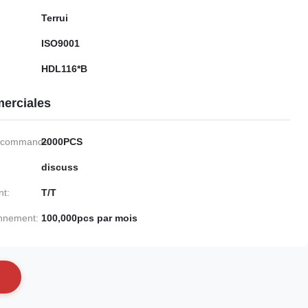
Terrui
ISO9001
HDL116*B
erciales
e commande:
2000PCS
discuss
nt:
T/T
onnement:
100,000pcs par mois