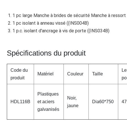
1. 1 pc large Manche à brides de sécurité Manche à ressor
2. 1 pc isolant à anneau vissé ((INS004B)
3. 1 p.c. isolant d'ancrage à vis de porte ((INS034B)
Spécifications du produit
Code du
Le
Matériel
Couleur
Taille
produit
po
Plastiques
Noir,
HDL116B
et aciers
Dia60*750
47
jaune
galvanisés