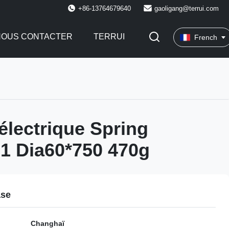
+86-13764679640
gaoligang@terrui.com
NOUS CONTACTER
TERRUI
French
 électrique Spring
1 Dia60*750 470g
ase
Changhaï