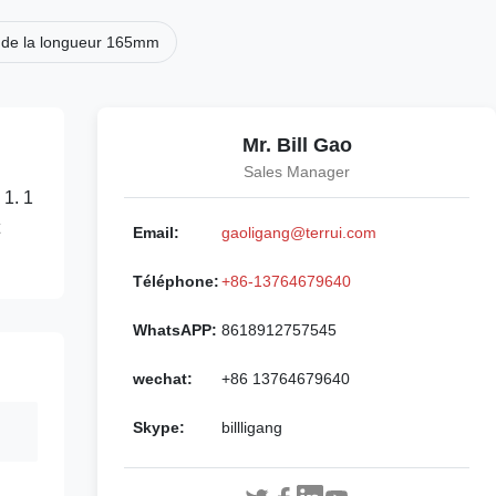
e de la longueur 165mm
Mr. Bill Gao
Sales Manager
 1. 1
Email:
gaoligang@terrui.com
Téléphone:
+86-13764679640
WhatsAPP:
8618912757545
wechat:
+86 13764679640
Skype:
billligang