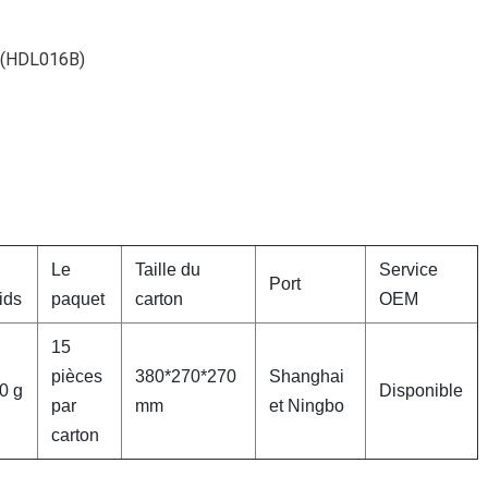
t (HDL016B)
Le
Taille du
Service
Port
ids
paquet
carton
OEM
15
pièces
380*270*270
Shanghai
0 g
Disponible
par
mm
et Ningbo
carton