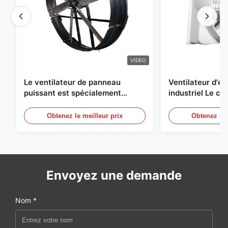
VIDEO
Le ventilateur de panneau
Ventilateur d'
puissant est spécialement
industriel Le ch
conçu pour ventiler avec un
une circulation e
diamètre de lame de 1830 mm et
et de refroidis
Obtenez le meilleur prix
Obtenez le 
un volume d'air de 120000 m3/h
Envoyez une demande
Nom *