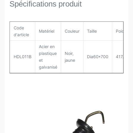
Spécifications produit
Code
Matériel
Couleur
Taille
Poids
d'article
Acier en
plastique
Noir,
HDL011B
Dia60*700
417.5g
et
jaune
galvanisé