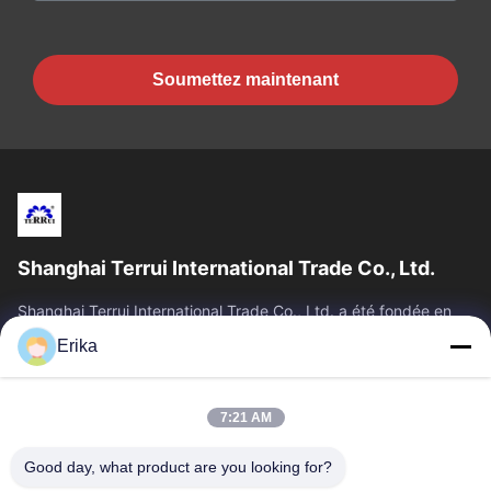
Soumettez maintenant
Shanghai Terrui International Trade Co., Ltd.
Shanghai Terrui International Trade Co., Ltd. a été fondée en
2002, spécialisée dans le développement, la fabrication et la
Erika
vente d'équipements...
Liens Rapides
7:21 AM
Accueil
Produits
À Propos De Nous
Contrôle De Qualité
Good day, what product are you looking for?