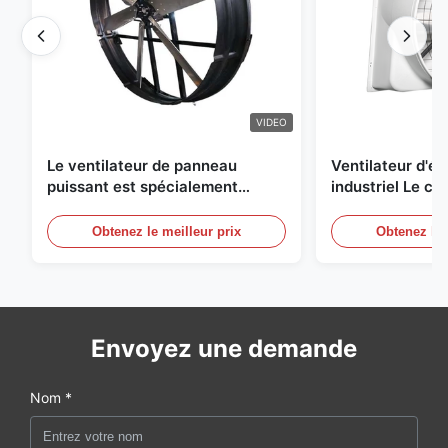
VIDEO
Le ventilateur de panneau
Ventilateur d'
puissant est spécialement
industriel Le ch
conçu pour ventiler avec un
une circulation e
diamètre de lame de 1830 mm et
et de refroidis
Obtenez le meilleur prix
Obtenez le 
un volume d'air de 120000 m3/h
Envoyez une demande
Nom *