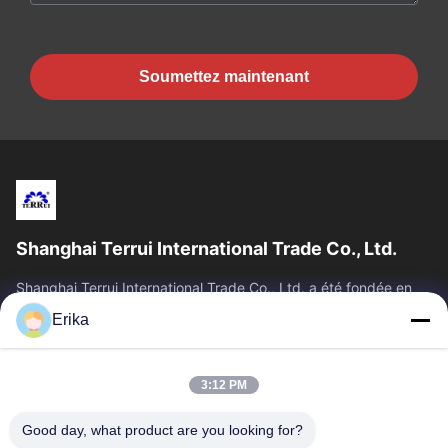
Soumettez maintenant
Shanghai Terrui International Trade Co., Ltd.
Shanghai Terrui International Trade Co., Ltd. a été fondée en
2002, spécialisée dans le développement, la fabrication et la
Erika
vente d'équipements...
Liens Rapides
3:12 PM
Accueil
Produits
À Propos De Nous
Contrôle De Qualité
Good day, what product are you looking for?