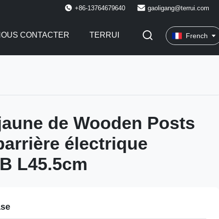
+86-13764679640
gaoligang@terrui.com
NOUS CONTACTER
TERRUI
French
jaune de Wooden Posts
arrière électrique
8B L45.5cm
ase