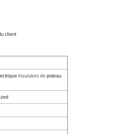
u client
lectrique
Insulators de
poteau
ized