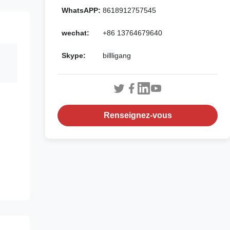
WhatsAPP:
8618912757545
wechat:
+86 13764679640
Skype:
billligang
Renseignez-vous