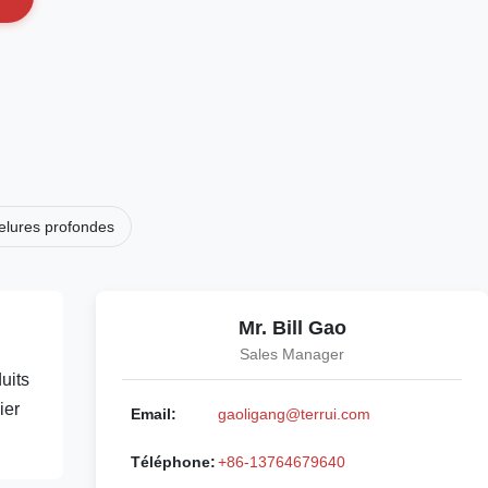
nelures profondes
Mr. Bill Gao
Sales Manager
uits
ier
Email:
gaoligang@terrui.com
Téléphone:
+86-13764679640