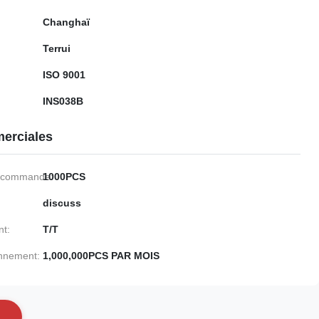
Changhaï
Terrui
ISO 9001
INS038B
erciales
e commande:
1000PCS
discuss
nt:
T/T
onnement:
1,000,000PCS PAR MOIS