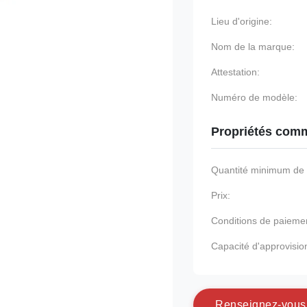
Lieu d'origine:
Nom de la marque:
Attestation:
Numéro de modèle:
Propriétés comm
Quantité minimum d
Prix:
Conditions de paieme
Capacité d'approvisi
R
e
n
s
e
i
g
n
e
z
-
v
o
u
s