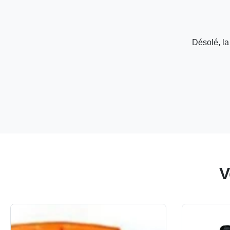
Désolé, la
V