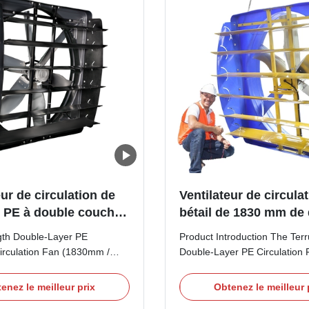
eur de circulation de
Ventilateur de circula
n PE à double couche
bétail de 1830 mm de
sistance avec moteur
de pale avec une vite
gth Double-Layer PE
Product Introduction The Terr
W et lame de 1830 mm
vent de 6,2 m/s et un
irculation Fan (1830mm /
Double-Layer PE Circulation 
riculture industrielle
double couche
uct Introduction The Terrui
revolutionary addition to the g
h-Strength Double-Layer PE
market for professional Lives
enez le meilleur prix
Obtenez le meilleur 
eavy-duty air movement
Ventilation Fans, specifically