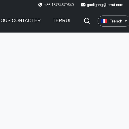
+86-13764679640
gaoligang@terrui.com
NOUS CONTACTER
TERRUI
French