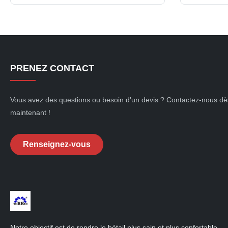
15.5cm foot step with double-pointed
solution spe
spikes, these posts offer superior stability
most demand
in any soil. The UV-stabilized ...
agricultura
capacity ...
PRENEZ CONTACT
Vous avez des questions ou besoin d'un devis ? Contactez-nous dè
maintenant !
Renseignez-vous
Notre objectif est de rendre le bétail plus sain et plus confortable.