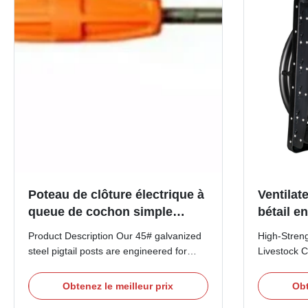
Poteau de clôture électrique à
Ventilat
queue de cochon simple
bétail e
galvanisé robuste
haute ré
Product Description Our 45# galvanized
High-Stren
de 2000
steel pigtail posts are engineered for
Livestock C
pour l'ag
maximum durability and ease of
2000W) Prod
installation. Featuring a heavy-duty
1830mm Hig
Obtenez le meilleur prix
Obt
6.5mm diameter steel rod and a robust
Fan is a h