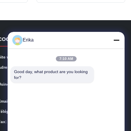
ultry
hydration solution specifically engineered
ive 1830mm
for cattle, horses, sheep, and goats.
 ...
Crafted from high-density, ...
COORDONNÉES
Erika
Site web:
shanghaiterrui.com
7:10 AM
Adresse:
Chambre 603, n° 246 rue Sitong, district Songjiang, Sh
Good day, what product are you looking 
anghai
for?
Usine:
Route de No.7 Tuanjie, secteur de Dafeng, Yancheng
224115, Chine
Email:
gaoligang@terrui.com
Téléphone:
86-21-64953600
Fax:
86-21-64953307