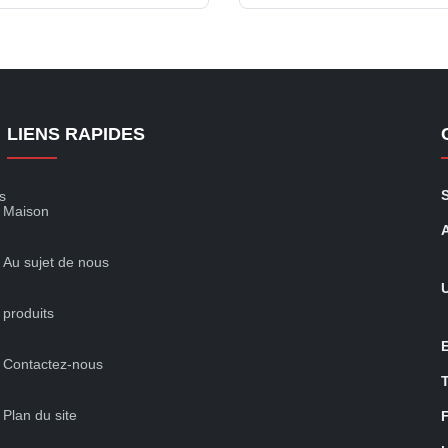
cifically engineered for the
for high-demand dairy and po
ing dairy and industrial
facilities. Featuring a mass
l environments. As a high-
(72-inch) blade diameter and a
LIENS RAPIDES
s
Maison
Au sujet de nous
produits
Contactez-nous
Plan du site