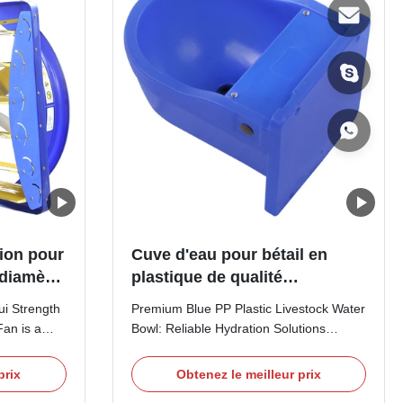
tion pour
Cuve d'eau pour bétail en
 diamètre
plastique de qualité
sse de
supérieure en PP avec
ui Strength
Premium Blue PP Plastic Livestock Water
 cadre PE
système de remplissage
Fan is a
Bowl: Reliable Hydration Solutions
automatique et longue durée
lobal
Product Introduction The Terrui Livestock
de vie résistant à la corrosion
tock
water bowl, finished in a high-visibility
prix
Obtenez le meilleur prix
 engineered
and aesthetic blue, is a premium