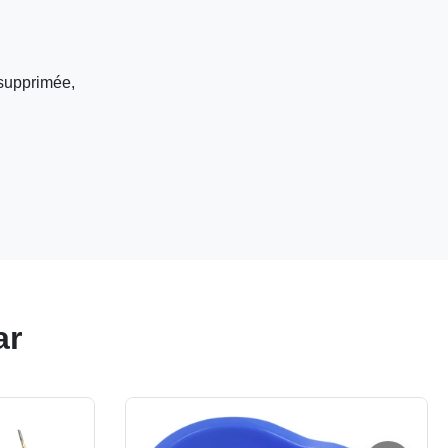
 supprimée,
ar