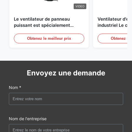
VIDEO
Le ventilateur de panneau
Ventilateur d'
puissant est spécialement
industriel Le ch
conçu pour ventiler avec un
une circulation e
diamètre de lame de 1830 mm et
et de refroidis
Obtenez le meilleur prix
Obtenez le 
un volume d'air de 120000 m3/h
Envoyez une demande
Nom *
Nom de l'entreprise