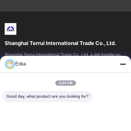
Shanghai Terrui International Trade Co., Ltd.
Shanghai Terrui International Trade Co., Ltd. a été fondée en
2002, spécialisée dans le développement, la fabrication et la
Erika
vente d'équipements...
Liens Rapides
4:44 AM
Accueil
Produits
À Propos De Nous
Contrôle De Qualité
Good day, what product are you looking for?
Nouvelles
Nous Contacter
Demander Un Devis
Contactez-Nous
86-21-64953600