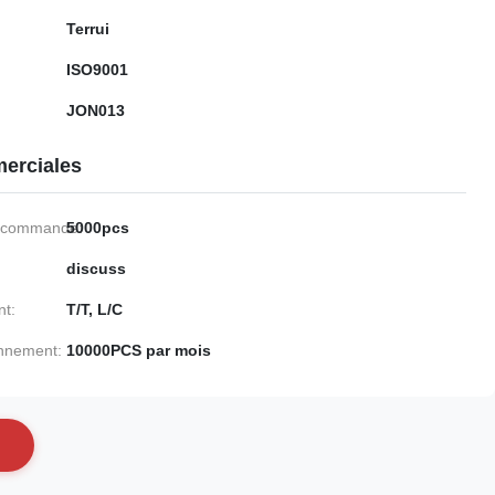
Terrui
ISO9001
JON013
erciales
e commande:
5000pcs
discuss
nt:
T/T, L/C
onnement:
10000PCS par mois