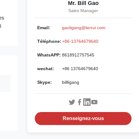
Mr. Bill Gao
Sales Manager
es
0
Email:
gaoligang@terrui.com
Téléphone:
+86-13764679640
WhatsAPP:
8618912757545
wechat:
+86 13764679640
Skype:
billligang
Renseignez-vous