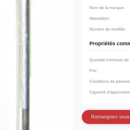
Nom de la marque:
Attestation:
Numéro de modèle:
Propriétés comm
Quantité minimum d
Prix:
Conditions de paieme
Capacité d'approvisi
R
e
n
s
e
i
g
n
e
z
-
v
o
u
s