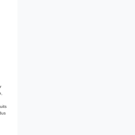
r
e,
uits
dus