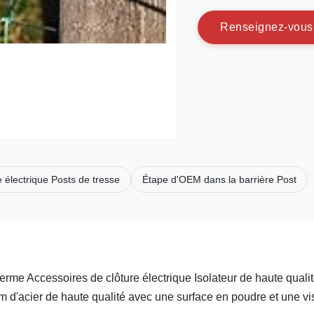
R
e
n
s
e
i
g
n
e
z
-
v
o
u
s
e électrique Posts de tresse
Étape d'OEM dans la barrière Post
erme Accessoires de clôture électrique Isolateur de haute quali
m d'acier de haute qualité avec une surface en poudre et une vi