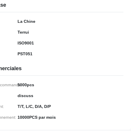
ase
La Chine
Terrui
ISO9001
PST051
erciales
e commande:
5000pcs
discuss
nt:
T/T, L/C, D/A, D/P
onnement:
10000PCS par mois