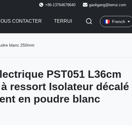
+86-13764679640
gaoligang@terrui.com
NOUS CONTACTER
TERRUI
French
poudre blanc 250mm
lectrique PST051 L36cm
à ressort Isolateur décalé
nt en poudre blanc