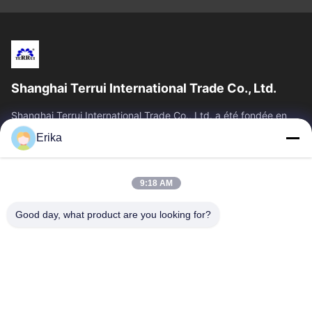
Shanghai Terrui International Trade Co., Ltd.
Shanghai Terrui International Trade Co., Ltd. a été fondée en
2002, spécialisée dans le développement, la fabrication et la
Erika
vente d'équipements...
Liens Rapides
9:18 AM
Accueil
Produits
À Propos De Nous
Contrôle De Qualité
Good day, what product are you looking for?
Nouvelles
Nous Contacter
Demander Un Devis
Contactez-Nous
86-21-64953600