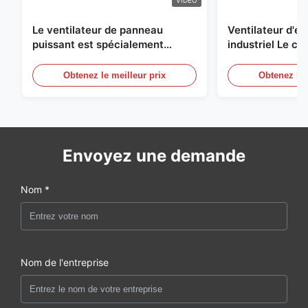
VIDEO
Le ventilateur de panneau
Ventilateur d'
puissant est spécialement
industriel Le ch
conçu pour ventiler avec un
une circulation e
diamètre de lame de 1830 mm et
et de refroidis
Obtenez le meilleur prix
Obtenez le 
un volume d'air de 120000 m3/h
Envoyez une demande
Nom *
Nom de l'entreprise