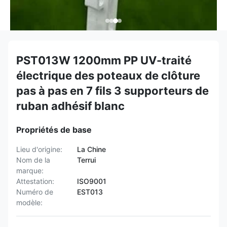
PST013W 1200mm PP UV-traité
électrique des poteaux de clôture
pas à pas en 7 fils 3 supporteurs de
ruban adhésif blanc
Propriétés de base
Lieu d'origine:
La Chine
Nom de la
Terrui
marque:
Attestation:
ISO9001
Numéro de
EST013
modèle: