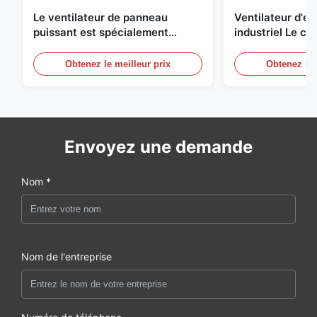
Le ventilateur de panneau
Ventilateur d'
puissant est spécialement
industriel Le ch
conçu pour ventiler avec un
une circulation e
diamètre de lame de 1830 mm et
et de refroidis
Obtenez le meilleur prix
Obtenez le 
un volume d'air de 120000 m3/h
Envoyez une demande
Nom *
Nom de l'entreprise