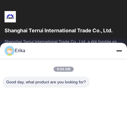
Shanghai Terrui International Trade Co., Ltd.
Shanghai Terrui International Trade Co., Ltd. a été fondée en
2002, spécialisée dans le développement, la fabrication et la
Erika
vente d'équipements...
Liens Rapides
9:54 AM
Accueil
Produits
À Propos De Nous
Contrôle De Qualité
Good day, what product are you looking for?
Nouvelles
Nous Contacter
Demander Un Devis
Contactez-Nous
86-21-64953600
86-21-64953307