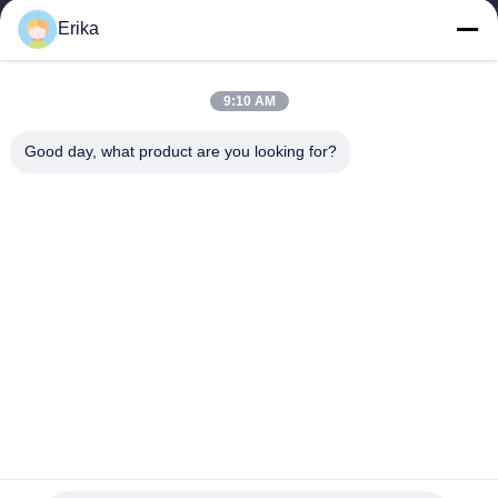
2002, spécialisée dans le développement, la fabrication et la
Erika
vente d'équipements...
Liens Rapides
9:10 AM
Accueil
Produits
À Propos De Nous
Contrôle De Qualité
Good day, what product are you looking for?
Nouvelles
Nous Contacter
Demander Un Devis
Contactez-Nous
86-21-64953600
86-21-64953307
gaoligang@terrui.com
Droit d'auteur © 2020-2026 Shanghai Terrui International Trade Co., Ltd.. .