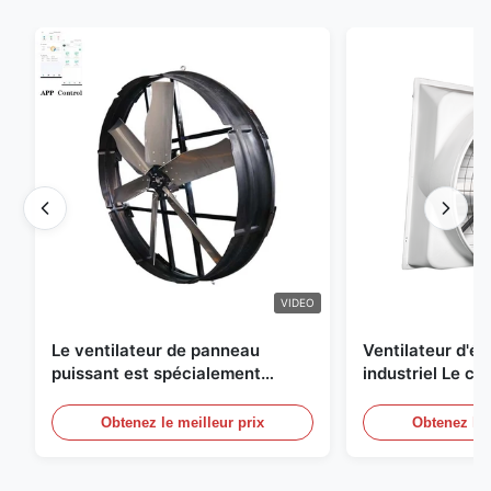
VIDEO
Le ventilateur de panneau
Ventilateur d'
puissant est spécialement
industriel Le ch
conçu pour ventiler avec un
une circulation e
diamètre de lame de 1830 mm et
et de refroidis
Obtenez le meilleur prix
Obtenez le 
un volume d'air de 120000 m3/h