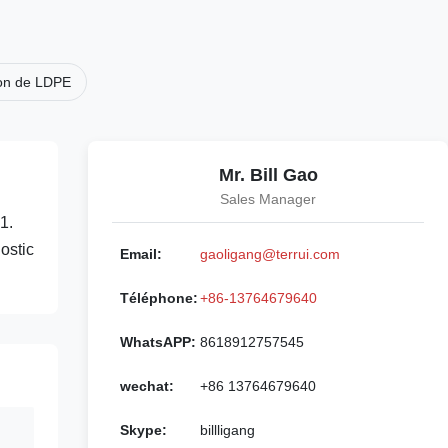
yon de LDPE
Mr. Bill Gao
Sales Manager
1.
ostic
Email:
gaoligang@terrui.com
Téléphone:
+86-13764679640
WhatsAPP:
8618912757545
wechat:
+86 13764679640
Skype:
billligang