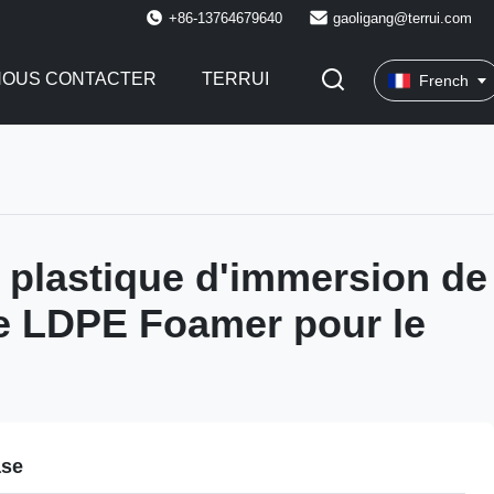
+86-13764679640
gaoligang@terrui.com
NOUS CONTACTER
TERRUI
French
 plastique d'immersion de
e LDPE Foamer pour le
ase