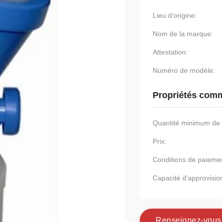
Lieu d'origine:
Nom de la marque:
Attestation:
Numéro de modèle:
Propriétés comm
Quantité minimum d
Prix:
Conditions de paieme
Capacité d'approvisi
R
e
n
s
e
i
g
n
e
z
-
v
o
u
s