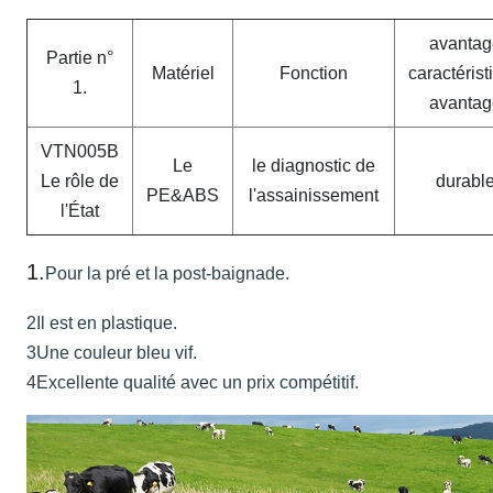
avantag
Partie n°
Matériel
Fonction
caractérist
1.
avantag
VTN005B
Le
le diagnostic de
Le rôle de
durabl
PE&ABS
l'assainissement
l'État
1.
Pour la pré et la post-baignade.
2Il est en plastique.
3Une couleur bleu vif.
4Excellente qualité avec un prix compétitif.