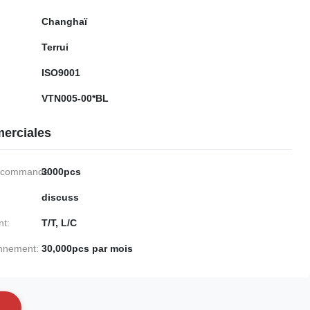
Changhaï
Terrui
ISO9001
VTN005-00*BL
erciales
e commande:
3000pcs
discuss
nt:
T/T, L/C
onnement:
30,000pcs par mois