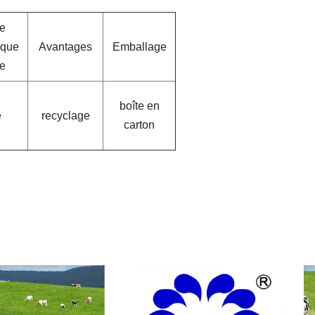
e
ique
Avantages
Emballage
e
boîte en
e
recyclage
carton